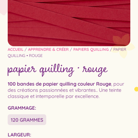
ACCUEIL
/
APPRENDRE & CRÉER
/
PAPIERS QUILLING
/ PAPIER
papier quilling • rouge
QUILLING • ROUGE
100 bandes de papier quilling couleur Rouge
, pour
des créations passionnées et vibrantes.. Une teinte
classique et intemporelle par excellence.
GRAMMAGE
120 GRAMMES
LARGEUR