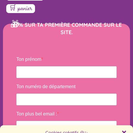
🛒 panier
🎁
-10% SUR TA PREMIÈRE COMMANDE SUR LE
SITE.
Cookies créatifs 🍪✨