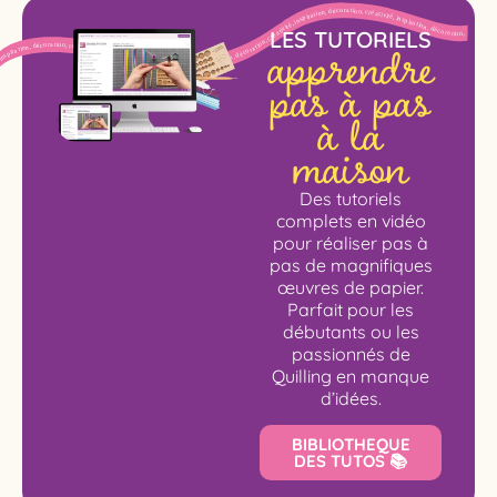
apprendre
LES TUTORIELS
pas à pas
à la
maison
Des tutoriels
complets en vidéo
pour réaliser pas à
pas de magnifiques
œuvres de papier.
Parfait pour les
débutants ou les
passionnés de
Quilling en manque
d’idées.
BIBLIOTHEQUE
DES TUTOS 📚