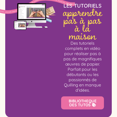
apprendre
LES TUTORIELS
pas à pas
à la
maison
Des tutoriels
complets en vidéo
pour réaliser pas à
pas de magnifiques
œuvres de papier.
Parfait pour les
débutants ou les
passionnés de
Quilling en manque
d’idées.
BIBLIOTHEQUE
DES TUTOS 📚