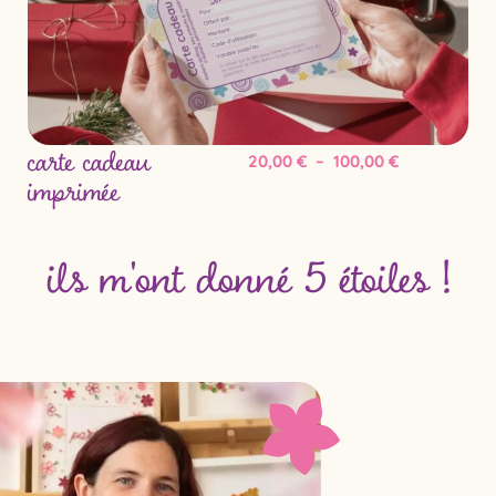
carte cadeau
imprimée
20,00
€
–
100,00
€
ils m'ont donné 5 étoiles !