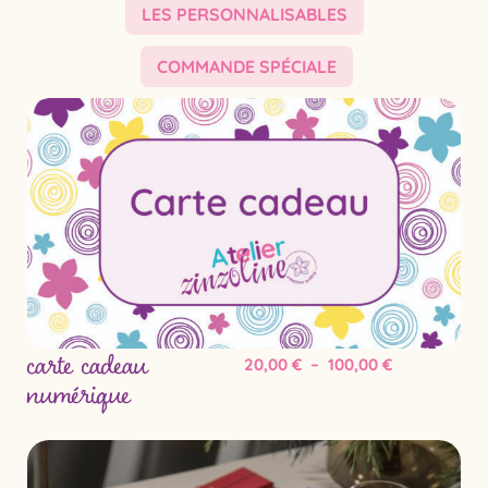
LES PERSONNALISABLES
COMMANDE SPÉCIALE
carte cadeau
numérique
20,00
€
–
100,00
€