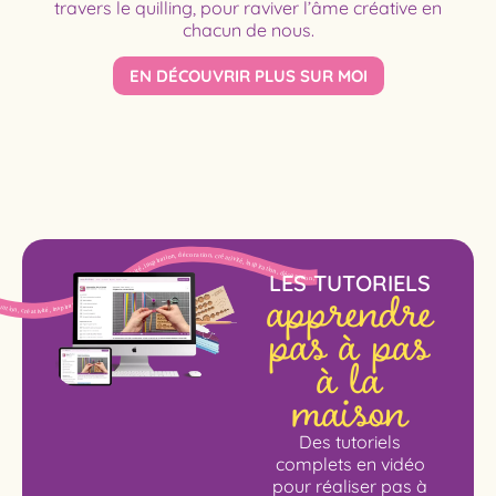
travers le quilling, pour raviver l’âme créative en
chacun de nous.
EN DÉCOUVRIR PLUS SUR MOI
apprendre
LES TUTORIELS
pas à pas
à la
maison
Des tutoriels
complets en vidéo
pour réaliser pas à